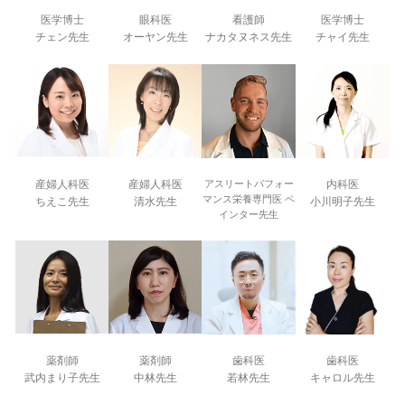
医学博士
眼科医
看護師
医学博士
チェン先生
オーヤン先生
ナカタヌネス先生
チャイ先生
産婦人科医
産婦人科医
アスリートパフォー
内科医
マンス栄養専門医 ペ
ちえこ先生
清水先生
小川明子先生
インター先生
薬剤師
薬剤師
歯科医
歯科医
武内まり子先生
中林先生
若林先生
キャロル先生