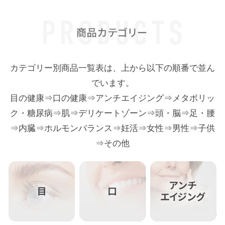
カテゴリー別商品一覧表は、上から以下の順番で並ん
でいます。
目の健康⇒口の健康⇒アンチエイジング⇒メタボリッ
ク・糖尿病⇒肌⇒デリケートゾーン⇒頭・脳⇒足・腰
⇒内臓⇒ホルモンバランス⇒妊活⇒女性⇒男性⇒子供
⇒その他