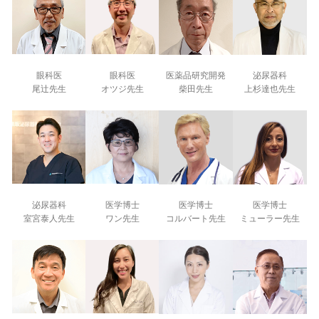
眼科医
眼科医
医薬品研究開発
泌尿器科
尾辻先生
オツジ先生
柴田先生
上杉達也先生
泌尿器科
医学博士
医学博士
医学博士
室宮泰人先生
ワン先生
コルバート先生
ミューラー先生