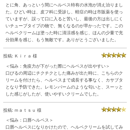
とに角、あっという間にヘルペス特有の水泡が消え治りまし
た。ひどい時は、皮フ科に受診し、軽症の時は市販薬を使っ
ていますが、誤って口に入ると苦いし、最後の方は出しにく
いチューブタイプの物で、無くなるのが早かったです。この
ヘルペクリームは塗った時に清涼感を感じ、ほんの少量で充
分効果を感じ、もう無敵です。ありがとうございました。
投稿: Ｋｉｒａ 様
＜悩み：免疫力が下がった際にヘルペスが出やすい＞
口びるの周辺にチクチクとした痛みが出た時に、こちらのク
リームを付けたら、ヘルペスまで成長する事なく、カサブタ
となり予防できた。レモンバームのような匂いと、スーッと
した感じがしたが、使いやすいクリームでした。
投稿: ｍａｔｓｕ 様
＜悩み：口唇ヘルペス＞
口唇ヘルペスになりかけたので、ヘルペクリームを試してみ