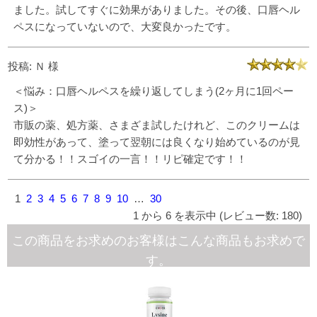
ました。試してすぐに効果がありました。その後、口唇ヘル
ペスになっていないので、大変良かったです。
投稿: Ｎ 様
＜悩み：口唇ヘルペスを繰り返してしまう(2ヶ月に1回ペー
ス)＞
市販の薬、処方薬、さまざま試したけれど、このクリームは
即効性があって、塗って翌朝には良くなり始めているのが見
て分かる！！スゴイの一言！！リピ確定です！！
1
2
3
4
5
6
7
8
9
10
…
30
1 から 6 を表示中 (レビュー数: 180)
この商品をお求めのお客様はこんな商品もお求めで
す。