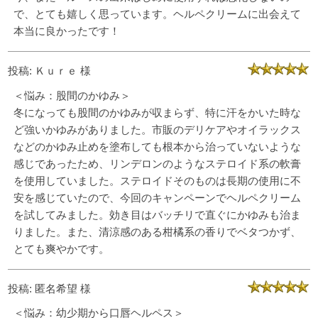
で、とても嬉しく思っています。ヘルペクリームに出会えて
本当に良かったです！
投稿: Ｋｕｒｅ 様
＜悩み：股間のかゆみ＞
冬になっても股間のかゆみが収まらず、特に汗をかいた時な
ど強いかゆみがありました。市販のデリケアやオイラックス
などのかゆみ止めを塗布しても根本から治っていないような
感じであったため、リンデロンのようなステロイド系の軟膏
を使用していました。ステロイドそのものは長期の使用に不
安を感じていたので、今回のキャンペーンでヘルペクリーム
を試してみました。効き目はバッチリで直ぐにかゆみも治ま
りました。また、清涼感のある柑橘系の香りでベタつかず、
とても爽やかです。
投稿: 匿名希望 様
＜悩み：幼少期から口唇ヘルペス＞