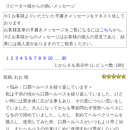
リピーター様からの熱いメッセージ
※1 お客様よりいただいた手書きメッセージをテキスト化して
おります。
お客様直筆の手書きメッセージをご覧になるには
こちら
から。
※2 お客様からのメッセージはお客様の個人の意見であり、結
果には個人差がありますのでご留意ください。
1
2
3
4
5
6
7
8
9
10
…
30
1 から 6 を表示中 (レビュー数: 180)
投稿: れお 様
＜悩み：口唇ヘルペスを繰り返しています＞
私は子供の頃から口唇ヘルペスを繰り返していました。ひど
い時には唇全体に広がる事もあり、その度につらい思いをし
ていました。大人になってからも季節問わず突然ヘルペスに
なるので諦めていました。しかし、初めてヘルペクリームを
購入し、使用してみた所、口唇ヘルペスがいつもより早く治
り、またヘルペスの出来はじめに使用すれば悪化しないの